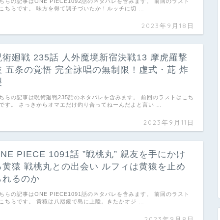
ちらの記事はONE PIECE1092話のネタバレを含みます。 前回のラスト
こちらです。 味方を得て調子づいたか！ルッチに切 …
2023年9月18日
呪術廻戦 235話 人外魔境新宿決戦13 摩虎羅撃
破 五条の覚悟 完全詠唱の無制限！虚式・茈 炸
裂
ちらの記事は呪術廻戦235話のネタバレを含みます。 前回のラストはこち
です。 さっきからオマエだけ釣り合ってねーんだよと言い …
2023年9月11日
NE PIECE 1091話 ”戦桃丸” 親友を手にかけ
る黄猿 戦桃丸との出会い ルフィは黄猿を止め
られるのか
ちらの記事はONE PIECE1091話のネタバレを含みます。 前回のラスト
こちらです。 黄猿は八咫鏡で島に上陸。きたかオジ …
2023年9月8日