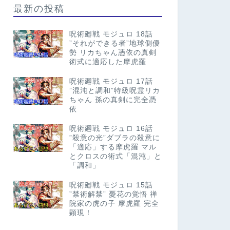
最新の投稿
呪術廻戦 モジュロ 18話
”それができる者”地球側優
勢 リカちゃん憑依の真剣
術式に適応した摩虎羅
呪術廻戦 モジュロ 17話
”混沌と調和”特級呪霊リカ
ちゃん 孫の真剣に完全憑
依
呪術廻戦 モジュロ 16話
”殺意の光”ダブラの殺意に
「適応」する摩虎羅 マル
とクロスの術式「混沌」と
「調和」
呪術廻戦 モジュロ 15話
”禁術解禁” 憂花の覚悟 禅
院家の虎の子 摩虎羅 完全
顕現！