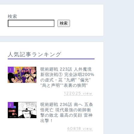
検索
検索
人気記事ランキング
呪術廻戦 223話 人外魔境
1
新宿決戦① 完全詠唱200%
の虚式・茈 ”九網” ”偏光”
”烏と声明””表裏の狭間”
122025
view
呪術廻戦 236話 南へ 五条
2
悟死亡 現代最強の術師衝
撃の敗北 最高の笑顔 雷神
出撃！
60818
view