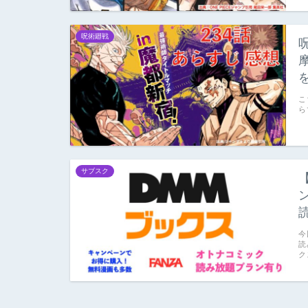
呪術廻戦
こ
ら
サブスク
今
読
ク