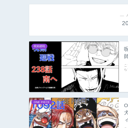
― 
2
呪術廻戦
こ
ら
ONE PIECE
O