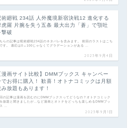
呪術廻戦 234話 人外魔境新宿決戦12 進化する
摩虎羅 片腕を失う五条 最大出力「蒼」で顎吐
を撃破
ちらの記事は呪術廻戦234話のネタバレを含みます。 前回のラストはこち
です。 適応は0→100じゃなくてグラデーションがある …
2023年9月4日
【漫画サイト比較】DMMブックス キャンペー
ンでお得に購入！ 歓喜！オトナコミックは月額
読み放題もあります！
回の記事は漫画を読むのにDMMブックスってどうなの？オトナコミック
み放題と聞きましたが…など漫画とオトナをどっちも楽しめるDMMブッ
ス …
2023年9月1日