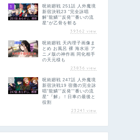
呪術廻戦 251話 人外魔境
3
新宿決戦23 ”完全詠唱
解”龍鱗””反発””番いの流
星”が乙骨を斬る
39362
view
呪術廻戦 天内理子画像ま
4
とめ お風呂 裸 海水浴 ア
ニメ版の神作画 同化相手
の天元様も
23836
view
呪術廻戦 247話 人外魔境
5
新宿決戦19 宿儺の完全詠
唱”龍鱗””反発””番いの流
星”『解』！日車の最後と
役割
23241
view