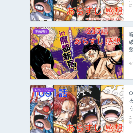
こ
は
呪術廻戦
こ
ら
ONE PIECE
O
こ
は