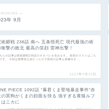
ARCHIVES ―
023年 9月
呪術廻戦 236話 南へ 五条悟死亡 現代最強の術
師衝撃の敗北 最高の笑顔 雷神出撃！
ちらの記事は呪術廻戦236話のネタバレを含みます。 前回のラストはこち
です。 今回は衝撃的な回だったので前回の記事も画像付き …
2023年9月25日
NE PIECE 1092話 ”暴君くま聖地暴走事件”赤
犬の冥狗がくまの顔面を抉る 強すぎる黄猿ルフ
ィはニカに