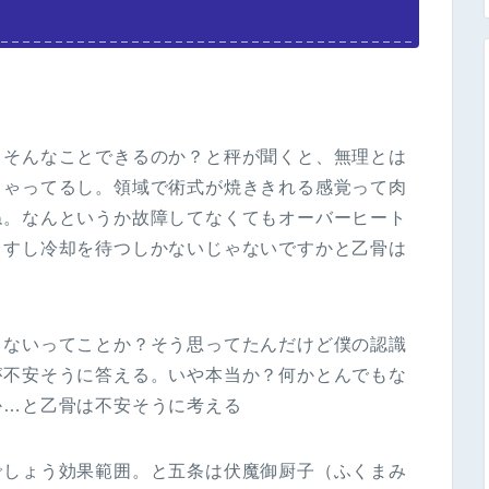
！そんなことできるのか？と秤が聞くと、無理とは
ちゃってるし。領域で術式が焼ききれる感覚って肉
ね。なんというか故障してなくてもオーバーヒート
ますし冷却を待つしかないじゃないですかと乙骨は
きないってことか？そう思ってたんだけど僕の認識
が不安そうに答える。いや本当か？何かとんでもな
か…と乙骨は不安そうに考える
でしょう効果範囲。と五条は伏魔御厨子（ふくまみ