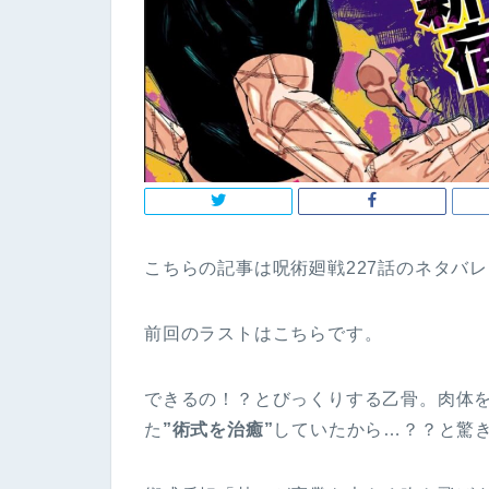
こちらの記事は呪術廻戦227話のネタバ
前回のラストはこちらです。
できるの！？とびっくりする乙骨。肉体
た
”術式を治癒”
していたから…？？と驚