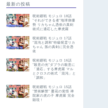
最新の投稿
呪術廻戦 モジュロ 18話
”それができる者”地球側優
勢 リカちゃん憑依の真剣
術式に適応した摩虎羅
呪術廻戦 モジュロ 17話
”混沌と調和”特級呪霊リカ
ちゃん 孫の真剣に完全憑
依
呪術廻戦 モジュロ 16話
”殺意の光”ダブラの殺意に
「適応」する摩虎羅 マル
とクロスの術式「混沌」と
「調和」
呪術廻戦 モジュロ 15話
”禁術解禁” 憂花の覚悟 禅
院家の虎の子 摩虎羅 完全
顕現！