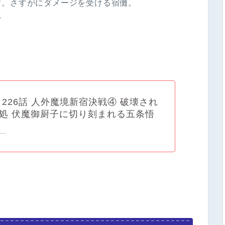
す。さすがにダメージを受ける宿儺。
い
 226話 人外魔境新宿決戦④ 破壊され
処 伏魔御厨子に切り刻まれる五条悟
..