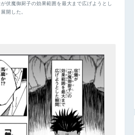
儺が伏魔御厨子の効果範囲を最大まで広げようとし
を展開した。