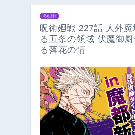
呪術廻戦
呪術廻戦 227話 人外
る五条の領域 伏魔御
る落花の情