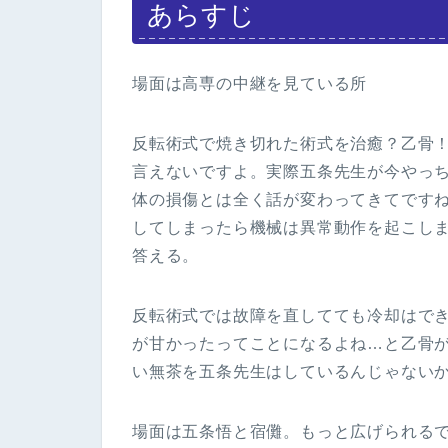
あらすじ
場面は高専の中継を見ている所
反転術式で焼き切れた術式を治癒？乙骨
言えないですよ。実際五条先生が今やっ
体の損傷とは全く話が変わってきてです
してしまったら機械は異常動作を起こし
答える。
反転術式では故障を直してても冷却はで
が甘かったってことになるよね…と乙骨
い無茶を五条先生はしているんじゃない
場面は五条悟と宿儺。もっと広げられる