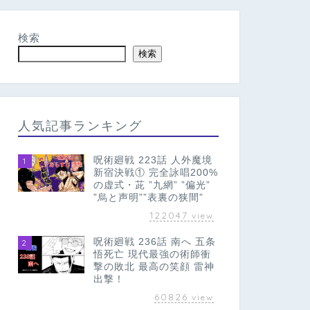
検索
検索
人気記事ランキング
呪術廻戦 223話 人外魔境
1
新宿決戦① 完全詠唱200%
の虚式・茈 ”九網” ”偏光”
”烏と声明””表裏の狭間”
122047
view
呪術廻戦 236話 南へ 五条
2
悟死亡 現代最強の術師衝
撃の敗北 最高の笑顔 雷神
出撃！
60826
view