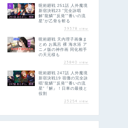
呪術廻戦 251話 人外魔境
3
新宿決戦23 ”完全詠唱
解”龍鱗””反発””番いの流
星”が乙骨を斬る
39378
view
呪術廻戦 天内理子画像ま
4
とめ お風呂 裸 海水浴 ア
ニメ版の神作画 同化相手
の天元様も
23840
view
呪術廻戦 247話 人外魔境
5
新宿決戦19 宿儺の完全詠
唱”龍鱗””反発””番いの流
星”『解』！日車の最後と
役割
23254
view